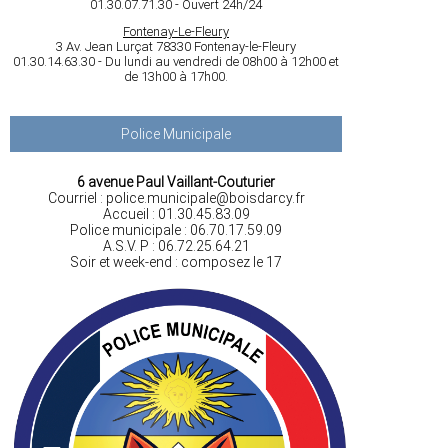
01.30.07.71.30 - Ouvert 24h/24
Fontenay-Le-Fleury
3 Av. Jean Lurçat 78330 Fontenay-le-Fleury
01.30.14.63.30 - Du lundi au vendredi de 08h00 à 12h00 et
de 13h00 à 17h00.
Police Municipale
6 avenue Paul Vaillant-Couturier
Courriel : police.municipale@boisdarcy.fr
Accueil : 01.30.45.83.09
Police municipale : 06.70.17.59.09
A.S.V. P : 06.72.25.64.21
Soir et week-end : composez le 17