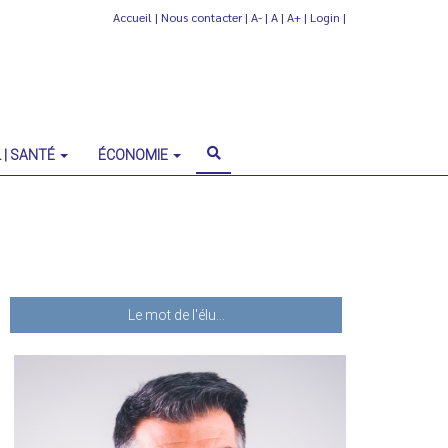
Accueil
|
Nous contacter
|
A-
|
A
|
A+
|
Login
|
 | SANTÉ
ÉCONOMIE
Le mot de l'élu...