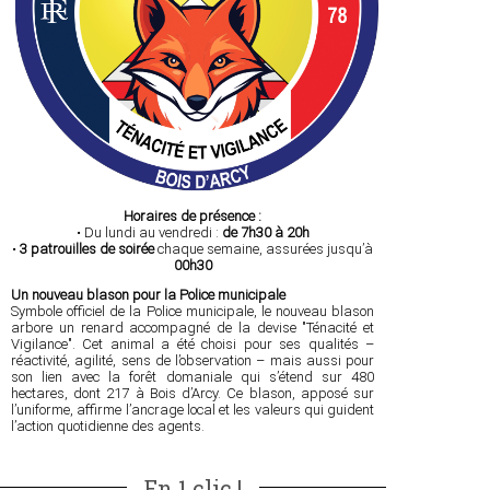
Horaires de présence :
• Du lundi au vendredi :
de 7h30 à 20h
•
3 patrouilles de soirée
chaque semaine, assurées jusqu’à
00h30
Un nouveau blason pour la Police municipale
Symbole officiel de la Police municipale, le nouveau blason
arbore un renard accompagné de la devise "Ténacité et
Vigilance". Cet animal a été choisi pour ses qualités –
réactivité, agilité, sens de l’observation – mais aussi pour
son lien avec la forêt domaniale qui s’étend sur 480
hectares, dont 217 à Bois d’Arcy. Ce blason, apposé sur
l’uniforme, affirme l’ancrage local et les valeurs qui guident
l’action quotidienne des agents.
En 1 clic !