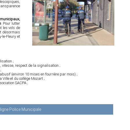
escopiques,
transparence
 municipaux,
e
. Pour lutter
 les vols de
nt désormais
-le-Fleury et
isation ;
 vitesse, respect de la signalisation ;
;
usif (environ 10 mises en fourrière par mois) ;
 Ville et du collège Mozart ;
ssociation SACPA ;
igne Police Municipale