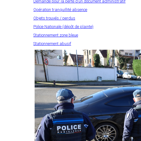
Demande pour la perte d’un document administratif
Opération tranquillité absence
Objets trouvés / perdus
Police Nationale (dépôt de plainte)
Stationnement zone bleue
Stationnement abusif