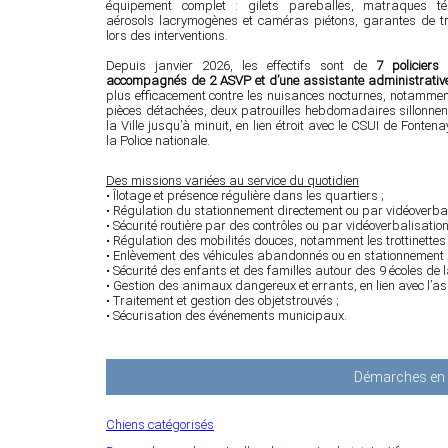
équipement complet : gilets pareballes, matraques tél
aérosols lacrymogènes et caméras piétons, garantes de 
lors des interventions.
Depuis janvier 2026, les effectifs sont de
7 policiers
accompagnés de 2 ASVP et d’une assistante administrativ
plus efficacement contre les nuisances nocturnes, notamment
pièces détachées, deux patrouilles hebdomadaires sillonne
la Ville jusqu’à minuit, en lien étroit avec le CSUI de Fontenay
la Police nationale.
Des missions variées au service du quotidien
• Îlotage et présence régulière dans les quartiers ;
• Régulation du stationnement directement ou par vidéoverbal
• Sécurité routière par des contrôles ou par vidéoverbalisation,
• Régulation des mobilités douces, notamment les trottinettes 
• Enlèvement des véhicules abandonnés ou en stationnement ab
• Sécurité des enfants et des familles autour des 9 écoles de la
• Gestion des animaux dangereux et errants, en lien avec l’a
• Traitement et gestion des objetstrouvés ;
• Sécurisation des événements municipaux.
Démarches en l
Chiens catégorisés