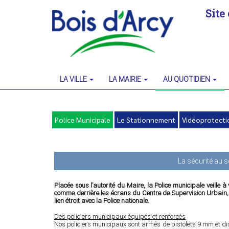
Site 
LA VILLE
LA MAIRIE
AU QUOTIDIEN
Police Municipale
Police Municipale
Le Stationnement
Vidéoprotecti
La sécurité au s
Placée sous l’autorité du Maire, la Police municipale veille à v
comme derrière les écrans du Centre de Supervision Urbain, el
lien étroit avec la Police nationale.
Des policiers municipaux équipés et renforcés
Nos policiers municipaux sont armés de pistolets 9 mm et di