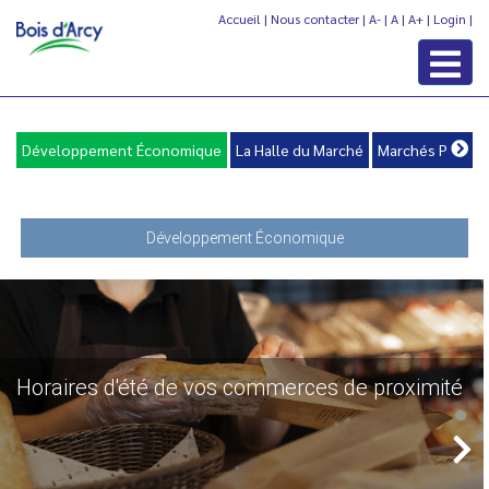
Accueil
|
Nous contacter
|
A-
|
A
|
A+
|
Login
|
Toggle
navigati
Développement Économique
Développement Économique
La Halle du Marché
Marchés Publics
Développement Économique
Horaires d'été de vos commerces de proximité