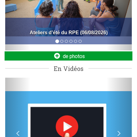
Entrepreneurs, commerçants : développez
votre activité !
Bal de la fête nationale (06/07/2026)
Vous venez de vous installer à Bois d’Arcy ou vous
recherchez un local pour lancer ou agrandir votre
entreprise ?...
de photos
En Vidéos
Previous
Next
Nouvelle navette seniors : simplifiez vos
déplacements dès le 1er septembre !
La Ville met en place un nouveau service de transport dédié
aux seniors de 64 ans et plus, aux personnes à mobilité
réduite...