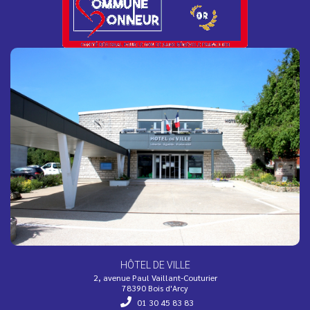
Adaptation des horaires du Bureau de
Poste
Afin de s’adapter à la baisse de fréquentation durant la
période estivale, les horaires d’ouverture du bureau de
poste...
La résidence Bois Soleil devient une "Oasis
Solidaire" !
Face aux fortes chaleurs, l’EHPAD Bois Soleil s’engage
dans le dispositif national Oasis Solidaire et ouvre ses
portes...
HÔTEL DE VILLE
2, avenue Paul Vaillant-Couturier
78390 Bois d'Arcy
01 30 45 83 83