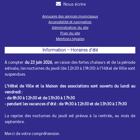
Nous écrire
Annuaire des services municipaux
Accessibilité et navigation
Administration du site
Inscription à la 3e édition de la Color Run
Plan du site
Petits, grands, jeunes ou moins jeunes, vous aimez la
Mentions légales
convivialité, le fun et les couleurs ?
Information – Horaires d’été
À compter
du 23 juin 2026
, en raison des fortes chaleurs et de la période
estivale, les nocturnes du jeudi (de 12h30 à 19h30) à l’Hôtel de Ville sont
suspendues.
L’Hôtel de Ville et la Maison des associations sont ouverts du lundi au
vendredi :
- de 8h30 à 12h30 et de 13h30 à 17h30
- pendant les vacances d’été : de 9h30 à 12h30 et de 13h30 à 17h30
Horaires d'été de vos commerces de
La reprise des nocturnes du jeudi est prévue à la rentrée, au mois de
proximité
septembre.
Pour un été serein, pensez à vérifier les dates d'ouverture
de vos commerces...
Merci de votre compréhension.