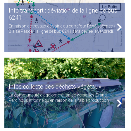
Info transport : déviation de la ligne de bus
6241
En raison de travaux de voirie au carrefour René-Laënnec /
Blaise Pascal, la ligne de bus 6241 sera déviée le vendredi...
Infos collecte des déchets végétaux
La communauté d’agglomération de Versailles Grand
Parc nous informe qu’en raison de la faible production...