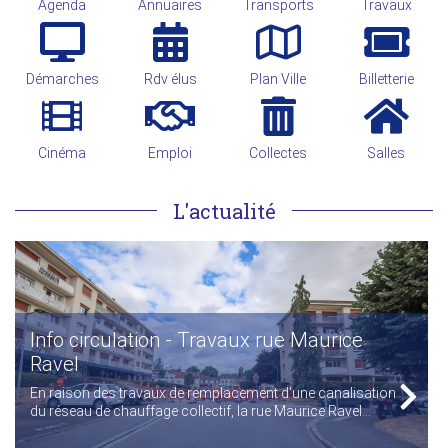
Agenda
Annuaires
Transports
Travaux
Démarches
Rdv élus
Plan Ville
Billetterie
Cinéma
Emploi
Collectes
Salles
L'actualité
Info circulation - Travaux rue Maurice
Ravel
En raison des travaux de remplacement d'une canalisation
du réseau de chauffage collectif, la rue Maurice Ravel...