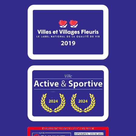
Vous vous absentez pendant les vacances d’été ? La
Police municipale peut assurer une surveillance régulière...
Info travaux – RN12 / Montigny-le-
Bretonneux
Dans le cadre de son programme d’entretien, la DiRIF
engage des travaux de réhabilitation de la bretelle 8b de la
RN12...