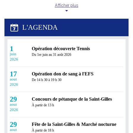
Afficher plus
L’Échappée Belle prend ses vacances !
Après une belle saison de partage, de sport et de
convivialité, L’Échappée Belle fait une pause estivale...
1
Opération découverte Tennis
juin
Du 1er juin au 31 août 2026
2026
17
Opération don de sang à l'EFS
aout
De 14 h 30 à 19 h 30
2026
29
Concours de pétanque de la Saint-Gilles
aout
À partir de 13 h
Révisez tout l'été avec Réussir en Ligne !
2026
Profitez des vacances pour consolider vos
29
connaissances ou prendre de l'avance grâce à Réussir en
Fête de la Saint-Gilles & Marché nocturne
Ligne...
aout
À partir de 18 h