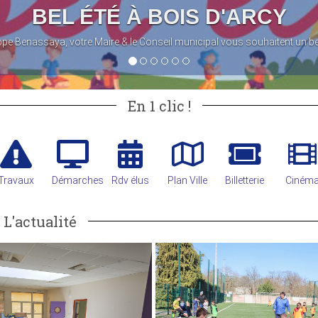
 bel été !
En 1 clic !
Travaux
Démarches
Rdv élus
Plan Ville
Billetterie
Ciném
L'actualité