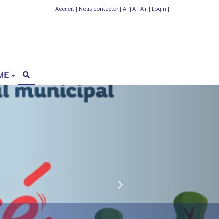
Accueil
|
Nous contacter
|
A-
|
A
|
A+
|
Login
|
MIE
Next