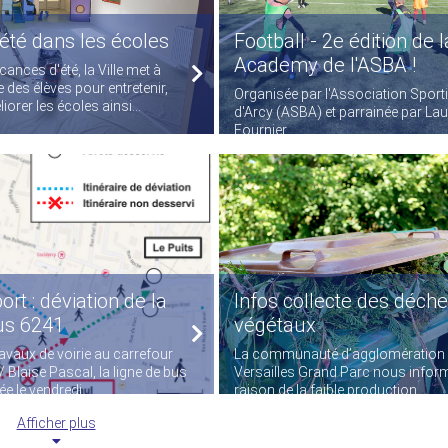
été dans les écoles
Football - 2e édition de 
Academy de l'ASBA !
ances d'été, la Ville met à
e des élèves pour entretenir,
Organisée par l'Association Sport
iorer les écoles ainsi...
d'Arcy (ASBA) et parrainée par Lau
Fournier...
ort : déviation de la
Infos collecte des déche
us 6241
végétaux
ravaux de voirie au carrefour
La communauté d’agglomération
 Blaise Pascal, la ligne de bus
Versailles Grand Parc nous infor
e le vendredi...
raison de la faible production...
Afficher plus