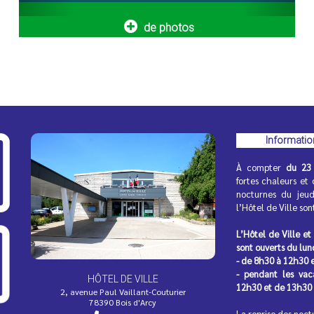
rs...
agrandir votre entreprise ?...
de photos
 recharge pour
Opération Tranquillité A
Informatio
électriques
partez en vacances l’esp
serein !
À compter
du 23 
a transition écologique et le
des mobilités durables, la
fortes chaleurs et 
Vous vous absentez pendant les 
e déploiement...
nocturnes du jeu
d’été ? La Police municipale peut 
l’Hôtel de Ville so
surveillance régulière...
L’Hôtel de Ville et
sont ouverts du lun
- de 8h30 à 12h30 
- pendant les va
HÔTEL DE VILLE
12h30 et de 13h30
2, avenue Paul Vaillant-Couturier
78390 Bois d'Arcy
 des horaires du
La résidence Bois Soleil
La reprise des noct