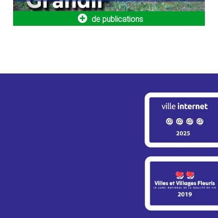
centres de loisi
de publications
Nouvelle navette seniors :
Bornes de
simplifiez vos déplacements dès
véhicules 
le 1er septembre !
Engagée dans l
développement 
La Ville met en place un nouveau service de
Ville poursuit l
transport dédié aux seniors de 64 ans et
plus, aux personnes à mobilité réduite...
Info travaux – RN12 / Montigny-
Adaptation