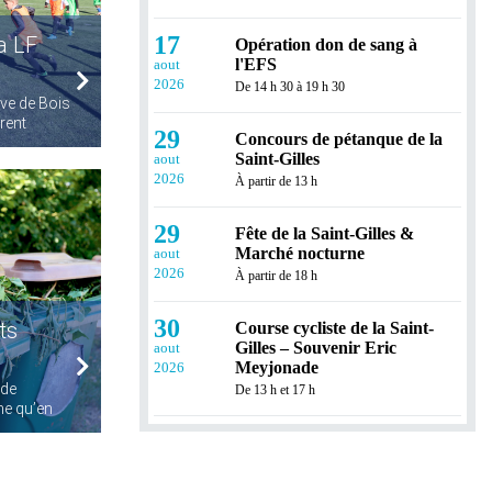
17
la LF
Opération don de sang à
l'EFS
aout
2026
De 14 h 30 à 19 h 30
ive de Bois
rent
29
Concours de pétanque de la
Saint-Gilles
aout
2026
À partir de 13 h
29
Fête de la Saint-Gilles &
Marché nocturne
aout
2026
À partir de 18 h
30
ts
Course cycliste de la Saint-
Gilles – Souvenir Eric
aout
Meyjonade
2026
 de
De 13 h et 17 h
me qu’en
3
Facebook live avec M. Le
Maire
septembre
2026
De 18 h 30 à 19 h 30