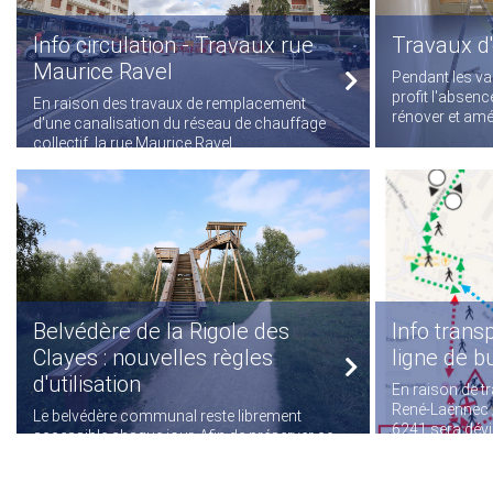
Info circulation - Travaux rue
Travaux d'
Maurice Ravel
Pendant les vac
profit l'absenc
En raison des travaux de remplacement
rénover et amél
d'une canalisation du réseau de chauffage
collectif, la rue Maurice Ravel...
Belvédère de la Rigole des
Info transp
Clayes : nouvelles règles
ligne de b
d'utilisation
En raison de t
René-Laënnec /
Le belvédère communal reste librement
6241 sera dévié
accessible chaque jour. Afin de préserver ce
site naturel et garantir la sécurité...