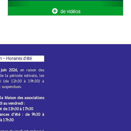
17
Préparez vos manuels pour
de vidéos
la rentrée !
septembre
2026
De 15 h à 16 h et de 16 h 10 à 17 h
18
Préparez vos manuels pour
la rentrée !
septembre
2026
De 15 h à 16 h et de 16 h 10 à 17 h
bsence :
n – Horaires d’été
rit
juin 2026
, en raison des
de la période estivale, les
vacances
di (de 12h30 à 19h30) à
assurer une
nt suspendues.
 la Maison des associations
di au vendredi :
et de 13h30 à 17h30
cances d’été : de 9h30 à
 à 17h30
 devient
urnes du jeudi est prévue à