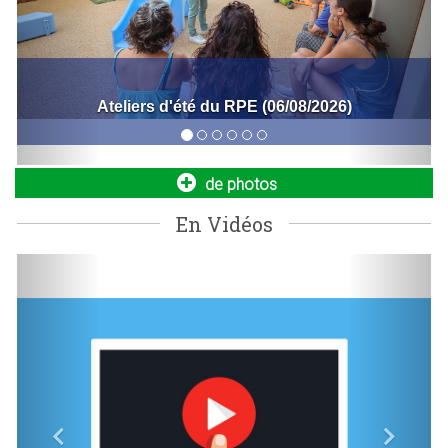
Entrepreneurs, commerçants : développez
votre activité !
Bal de la fête nationale (06/07/2026)
Vous venez de vous installer à Bois d’Arcy ou vous
recherchez un local pour lancer ou agrandir votre
entreprise ?...
de photos
En Vidéos
Previous
Next
Nouvelle navette seniors : simplifiez vos
déplacements dès le 1er septembre !
La Ville met en place un nouveau service de transport dédié
aux seniors de 64 ans et plus, aux personnes à mobilité
réduite...