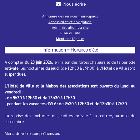
Nous écrire
Annuaire des services municipaux
Accessibilité et navigation
Administration du site
Inscription à la 3e édition de la Color Run
Plan du site
Petits, grands, jeunes ou moins jeunes, vous aimez la
Mentions légales
convivialité, le fun et les couleurs ?
Information – Horaires d’été
À compter
du 23 juin 2026
, en raison des fortes chaleurs et de la période
estivale, les nocturnes du jeudi (de 12h30 à 19h30) à l’Hôtel de Ville sont
suspendues.
L’Hôtel de Ville et la Maison des associations sont ouverts du lundi au
vendredi :
- de 8h30 à 12h30 et de 13h30 à 17h30
- pendant les vacances d’été : de 9h30 à 12h30 et de 13h30 à 17h30
Horaires d'été de vos commerces de
La reprise des nocturnes du jeudi est prévue à la rentrée, au mois de
proximité
septembre.
Pour un été serein, pensez à vérifier les dates d'ouverture
de vos commerces...
Merci de votre compréhension.