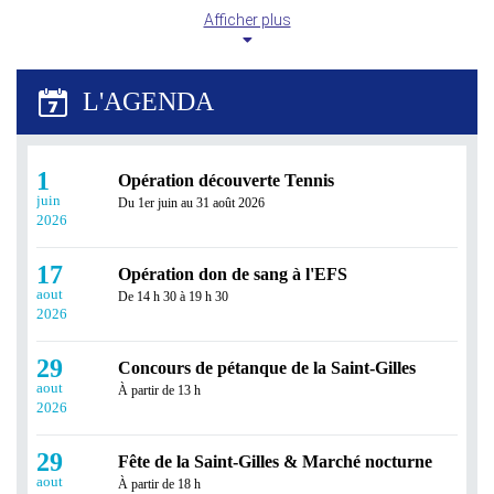
Afficher plus
L’Échappée Belle prend ses vacances !
Après une belle saison de partage, de sport et de
convivialité, L’Échappée Belle fait une pause estivale...
1
Opération découverte Tennis
juin
Du 1er juin au 31 août 2026
2026
17
Opération don de sang à l'EFS
aout
De 14 h 30 à 19 h 30
2026
29
Concours de pétanque de la Saint-Gilles
aout
À partir de 13 h
Révisez tout l'été avec Réussir en Ligne !
2026
Profitez des vacances pour consolider vos
29
connaissances ou prendre de l'avance grâce à Réussir en
Fête de la Saint-Gilles & Marché nocturne
Ligne...
aout
À partir de 18 h