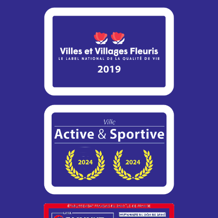
Vous vous absentez pendant les vacances d’été ? La
Police municipale peut assurer une surveillance régulière...
Info travaux – RN12 / Montigny-le-
Bretonneux
Dans le cadre de son programme d’entretien, la DiRIF
engage des travaux de réhabilitation de la bretelle 8b de la
RN12...