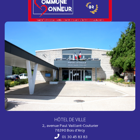
Adaptation des horaires du Bureau de
Poste
Afin de s’adapter à la baisse de fréquentation durant la
période estivale, les horaires d’ouverture du bureau de
poste...
La résidence Bois Soleil devient une "Oasis
Solidaire" !
Face aux fortes chaleurs, l’EHPAD Bois Soleil s’engage
dans le dispositif national Oasis Solidaire et ouvre ses
portes...
HÔTEL DE VILLE
2, avenue Paul Vaillant-Couturier
78390 Bois d'Arcy
01 30 45 83 83