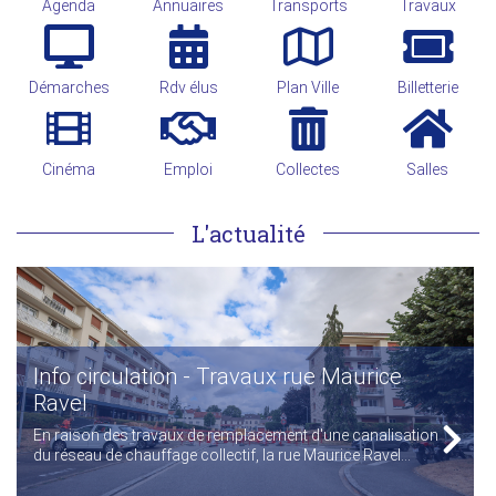
Agenda
Annuaires
Transports
Travaux
Démarches
Rdv élus
Plan Ville
Billetterie
Cinéma
Emploi
Collectes
Salles
L'actualité
Info circulation - Travaux rue Maurice
Ravel
En raison des travaux de remplacement d'une canalisation
du réseau de chauffage collectif, la rue Maurice Ravel...