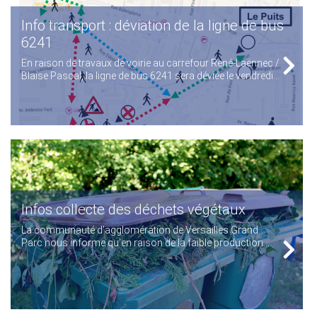
Info transport : déviation de la ligne de bus
6241
En raison de travaux de voirie au carrefour René-Laënnec /
Blaise Pascal, la ligne de bus 6241 sera déviée le vendredi...
Infos collecte des déchets végétaux
La communauté d’agglomération de Versailles Grand
Parc nous informe qu’en raison de la faible production...