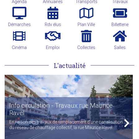
Agenda
Annuaires
Transports
Travaux
Démarches
Rdv élus
Plan Ville
Billetterie
Cinéma
Emploi
Collectes
Salles
L'actualité
Info circulation - Travaux rue Maurice
Ravel
En raison des travaux de remplacement d'une canalisation
du réseau de chauffage collectif, la rue Maurice Ravel...