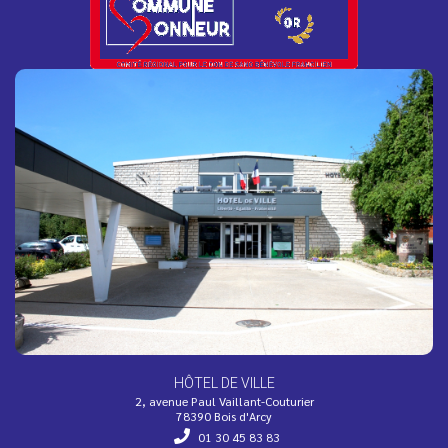
Adaptation des horaires du Bureau de
Poste
Afin de s’adapter à la baisse de fréquentation durant la
période estivale, les horaires d’ouverture du bureau de
poste...
La résidence Bois Soleil devient une "Oasis
Solidaire" !
Face aux fortes chaleurs, l’EHPAD Bois Soleil s’engage
dans le dispositif national Oasis Solidaire et ouvre ses
portes...
HÔTEL DE VILLE
2, avenue Paul Vaillant-Couturier
78390 Bois d'Arcy
01 30 45 83 83