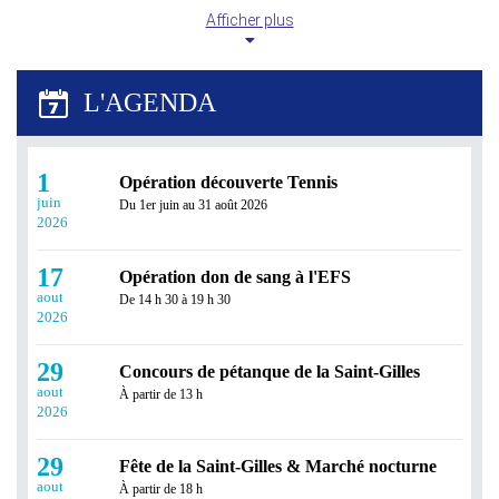
Afficher plus
L’Échappée Belle prend ses vacances !
Après une belle saison de partage, de sport et de
convivialité, L’Échappée Belle fait une pause estivale...
1
Opération découverte Tennis
juin
Du 1er juin au 31 août 2026
2026
17
Opération don de sang à l'EFS
aout
De 14 h 30 à 19 h 30
2026
29
Concours de pétanque de la Saint-Gilles
aout
À partir de 13 h
Révisez tout l'été avec Réussir en Ligne !
2026
Profitez des vacances pour consolider vos
29
connaissances ou prendre de l'avance grâce à Réussir en
Fête de la Saint-Gilles & Marché nocturne
Ligne...
aout
À partir de 18 h