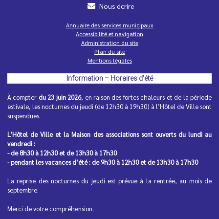
Nous écrire
Annuaire des services municipaux
Accessibilité et navigation
Administration du site
Inscription à la 3e édition de la Color Run
Plan du site
Petits, grands, jeunes ou moins jeunes, vous aimez la
Mentions légales
convivialité, le fun et les couleurs ?
Information – Horaires d’été
À compter
du 23 juin 2026
, en raison des fortes chaleurs et de la période
estivale, les nocturnes du jeudi (de 12h30 à 19h30) à l’Hôtel de Ville sont
suspendues.
L’Hôtel de Ville et la Maison des associations sont ouverts du lundi au
vendredi :
- de 8h30 à 12h30 et de 13h30 à 17h30
- pendant les vacances d’été : de 9h30 à 12h30 et de 13h30 à 17h30
Horaires d'été de vos commerces de
La reprise des nocturnes du jeudi est prévue à la rentrée, au mois de
proximité
septembre.
Pour un été serein, pensez à vérifier les dates d'ouverture
de vos commerces...
Merci de votre compréhension.