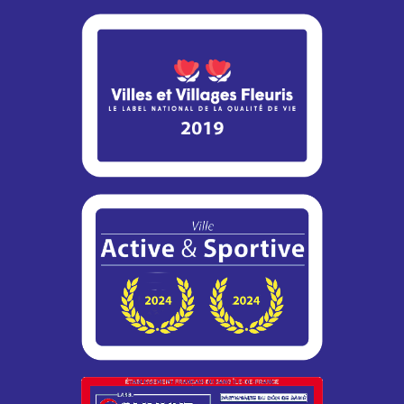
Vous vous absentez pendant les vacances d’été ? La
Police municipale peut assurer une surveillance régulière...
Info travaux – RN12 / Montigny-le-
Bretonneux
Dans le cadre de son programme d’entretien, la DiRIF
engage des travaux de réhabilitation de la bretelle 8b de la
RN12...