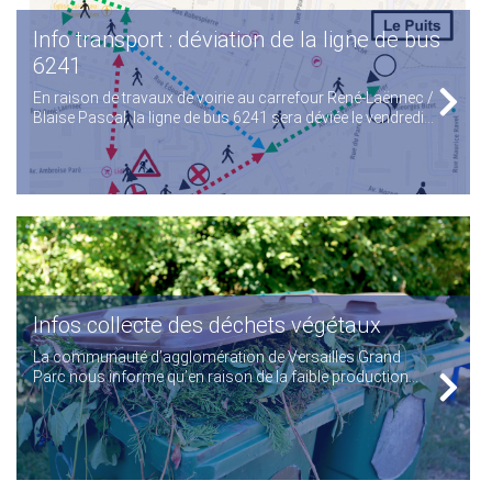
Info transport : déviation de la ligne de bus
6241
En raison de travaux de voirie au carrefour René-Laënnec /
Blaise Pascal, la ligne de bus 6241 sera déviée le vendredi...
Infos collecte des déchets végétaux
La communauté d’agglomération de Versailles Grand
Parc nous informe qu’en raison de la faible production...