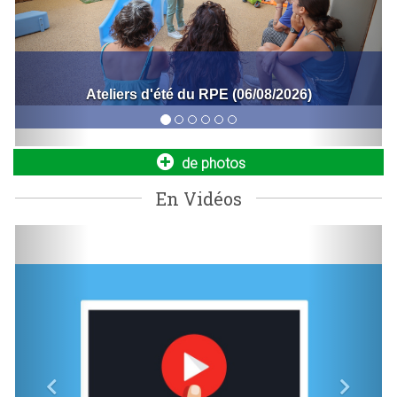
Entrepreneurs, commerçants : développez
votre activité !
Bal de la fête nationale (06/07/2026)
Vous venez de vous installer à Bois d’Arcy ou vous
recherchez un local pour lancer ou agrandir votre
entreprise ?...
de photos
En Vidéos
Previous
Next
Nouvelle navette seniors : simplifiez vos
déplacements dès le 1er septembre !
La Ville met en place un nouveau service de transport dédié
aux seniors de 64 ans et plus, aux personnes à mobilité
réduite...