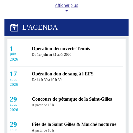
Afficher plus
Révisez tout l'été avec Réussir en Ligne !
Profitez des vacances pour consolider vos
connaissances ou prendre de l'avance grâce à Réussir en
1
Opération découverte Tennis
Ligne...
juin
Du 1er juin au 31 août 2026
2026
17
Opération don de sang à l'EFS
aout
De 14 h 30 à 19 h 30
2026
29
Concours de pétanque de la Saint-Gilles
aout
À partir de 13 h
Prêt à décrocher votre BAFA ? Les
2026
inscriptions sont ouvertes !
29
Fête de la Saint-Gilles & Marché nocturne
Vous avez effectué votre stage pratique BAFA (Brevet
aout
d’Aptitude aux Fonctions d’Animateur) ?...
À partir de 18 h