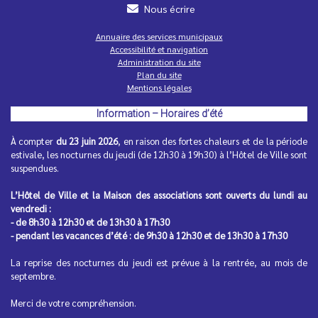
Nous écrire
Annuaire des services municipaux
Accessibilité et navigation
Administration du site
Horaires d'été de vos commerces de
Plan du site
proximité
Mentions légales
Pour un été serein, pensez à vérifier les dates d'ouverture
Information – Horaires d’été
de vos commerces...
À compter
du 23 juin 2026
, en raison des fortes chaleurs et de la période
estivale, les nocturnes du jeudi (de 12h30 à 19h30) à l’Hôtel de Ville sont
suspendues.
L’Hôtel de Ville et la Maison des associations sont ouverts du lundi au
vendredi :
- de 8h30 à 12h30 et de 13h30 à 17h30
- pendant les vacances d’été : de 9h30 à 12h30 et de 13h30 à 17h30
Spectacle de fin d'année des animateurs
La reprise des nocturnes du jeudi est prévue à la rentrée, au mois de
de l'Accueil de loisirs
septembre.
Mercredi 1er juillet 2026, plus de 400 enfants ont été
émerveillés au Théâtre de la Grange par une représentation
Merci de votre compréhension.
proposée...