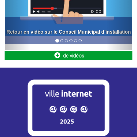
Retour sur l'inauguration de la nouvelle halle de
marché
Opération Tranquillité Absence : partez en
vacances l’esprit serein !
de vidéos
Vous vous absentez pendant les vacances d’été ? La
Police municipale peut assurer une surveillance régulière...
Info travaux – RN12 / Montigny-le-
Bretonneux