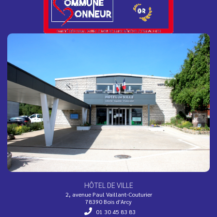
La résidence Bois Soleil devient une "Oasis
Solidaire" !
Face aux fortes chaleurs, l’EHPAD Bois Soleil s’engage
dans le dispositif national Oasis Solidaire et ouvre ses
portes...
Inscription à la 3e édition de la Color Run
Petits, grands, jeunes ou moins jeunes, vous aimez la
convivialité, le fun et les couleurs ?
HÔTEL DE VILLE
2, avenue Paul Vaillant-Couturier
78390 Bois d'Arcy
01 30 45 83 83