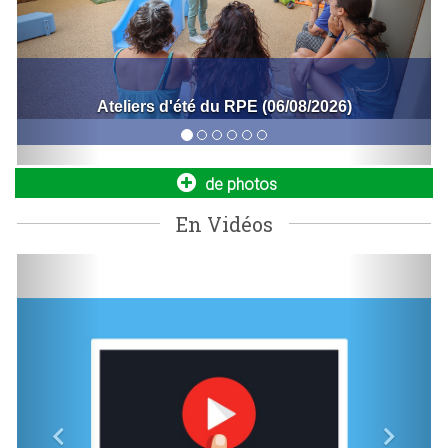
Nouvelle navette seniors : simplifiez vos
déplacements dès le 1er septembre !
Bal de la fête nationale (06/07/2026)
La Ville met en place un nouveau service de transport dédié
aux seniors de 64 ans et plus, aux personnes à mobilité
réduite...
de photos
En Vidéos
Previous
Next
Bornes de recharge pour véhicules
électriques
Engagée dans la transition écologique et le développement
des mobilités durables, la Ville poursuit le déploiement...