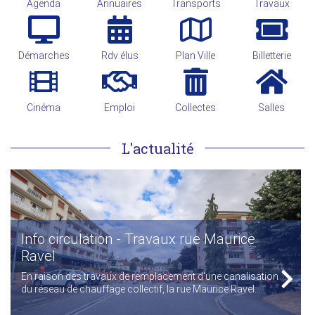
Agenda
Annuaires
Transports
Travaux
Démarches
Rdv élus
Plan Ville
Billetterie
Cinéma
Emploi
Collectes
Salles
L'actualité
Info circulation - Travaux rue Maurice
Ravel
En raison des travaux de remplacement d'une canalisation
du réseau de chauffage collectif, la rue Maurice Ravel...