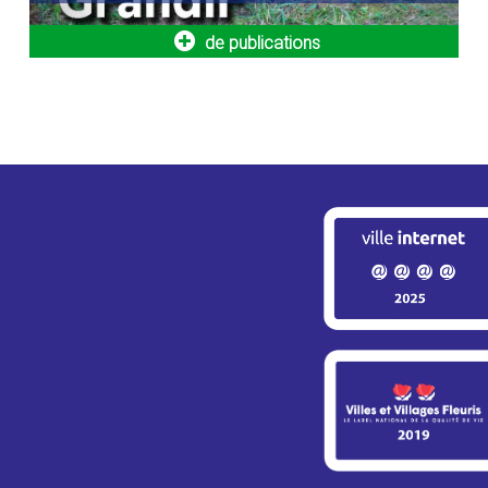
centres de loisi
de publications
Nouvelle navette seniors :
Bornes de
simplifiez vos déplacements dès
véhicules 
le 1er septembre !
Engagée dans l
développement 
La Ville met en place un nouveau service de
Ville poursuit l
transport dédié aux seniors de 64 ans et
plus, aux personnes à mobilité réduite...
Info travaux – RN12 / Montigny-
Adaptation