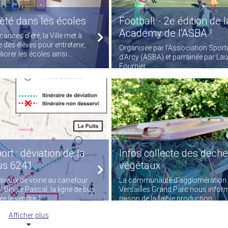
été dans les écoles
Football - 2e édition de 
Academy de l'ASBA !
ances d'été, la Ville met à
e des élèves pour entretenir,
Organisée par l'Association Sport
iorer les écoles ainsi...
d'Arcy (ASBA) et parrainée par Lau
Fournier...
ort : déviation de la
Infos collecte des déche
us 6241
végétaux
ravaux de voirie au carrefour
La communauté d’agglomération
 Blaise Pascal, la ligne de bus
Versailles Grand Parc nous infor
e le vendredi...
raison de la faible production...
Afficher plus