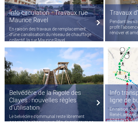
Info circulation - Travaux rue
Travaux d'
Maurice Ravel
Pendant les vac
profit l'absenc
En raison des travaux de remplacement
rénover et amél
d'une canalisation du réseau de chauffage
collectif, la rue Maurice Ravel...
Belvédère de la Rigole des
Info transp
Clayes : nouvelles règles
ligne de b
d'utilisation
En raison de t
René-Laënnec /
Le belvédère communal reste librement
6241 sera dévié
accessible chaque jour. Afin de préserver ce
site naturel et garantir la sécurité...