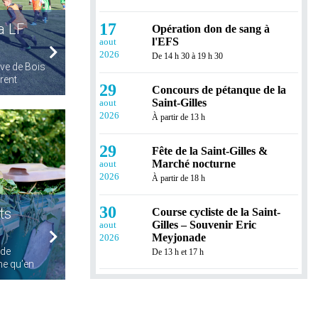
17
la LF
Opération don de sang à
l'EFS
aout
2026
De 14 h 30 à 19 h 30
ive de Bois
rent
29
Concours de pétanque de la
Saint-Gilles
aout
2026
À partir de 13 h
29
Fête de la Saint-Gilles &
Marché nocturne
aout
2026
À partir de 18 h
30
ts
Course cycliste de la Saint-
Gilles – Souvenir Eric
aout
Meyjonade
2026
 de
De 13 h et 17 h
me qu’en
3
Facebook live avec M. Le
Maire
septembre
2026
De 18 h 30 à 19 h 30