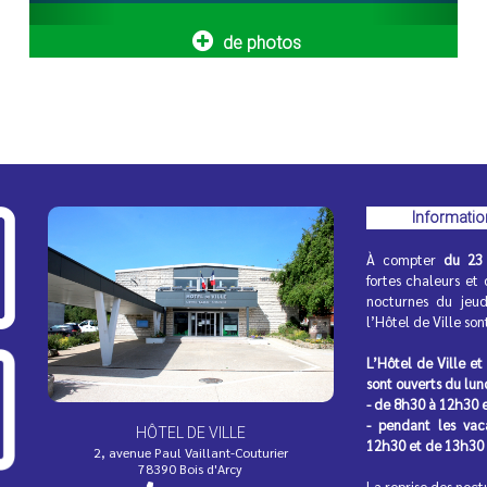
rs...
agrandir votre entreprise ?...
de photos
 recharge pour
Opération Tranquillité A
Informatio
électriques
partez en vacances l’esp
serein !
À compter
du 23 
a transition écologique et le
des mobilités durables, la
fortes chaleurs et 
Vous vous absentez pendant les 
e déploiement...
nocturnes du jeu
d’été ? La Police municipale peut 
l’Hôtel de Ville so
surveillance régulière...
L’Hôtel de Ville et
sont ouverts du lun
- de 8h30 à 12h30 
- pendant les va
HÔTEL DE VILLE
12h30 et de 13h30
2, avenue Paul Vaillant-Couturier
78390 Bois d'Arcy
 des horaires du
La résidence Bois Soleil
La reprise des noct