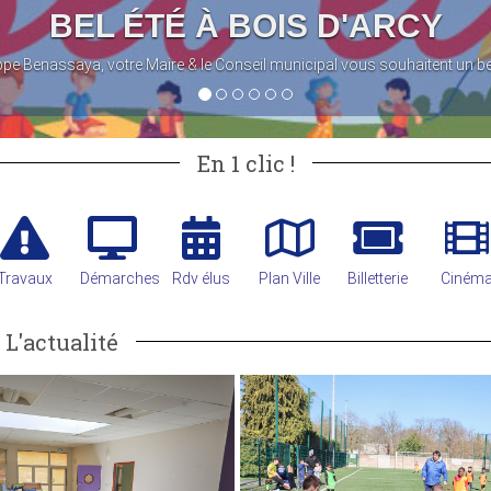
OPÉRATION DON DE SANG 
Lundi 17 août de 14 h 30 à 19 h 30
À la Salle des fêtes du Domaine de La Tremblay
En 1 clic !
Travaux
Démarches
Rdv élus
Plan Ville
Billetterie
Ciném
L'actualité