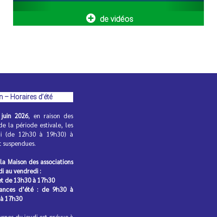
17
Préparez vos manuels pour
de vidéos
la rentrée !
septembre
2026
De 15 h à 16 h et de 16 h 10 à 17 h
18
Préparez vos manuels pour
la rentrée !
septembre
2026
De 15 h à 16 h et de 16 h 10 à 17 h
bsence :
n – Horaires d’été
rit
juin 2026
, en raison des
de la période estivale, les
vacances
di (de 12h30 à 19h30) à
assurer une
nt suspendues.
 la Maison des associations
di au vendredi :
et de 13h30 à 17h30
cances d’été : de 9h30 à
 à 17h30
 devient
urnes du jeudi est prévue à