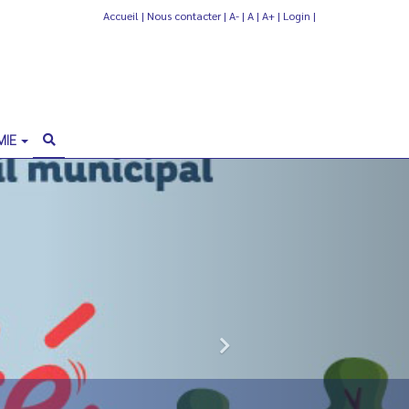
Accueil
|
Nous contacter
|
A-
|
A
|
A+
|
Login
|
MIE
Next