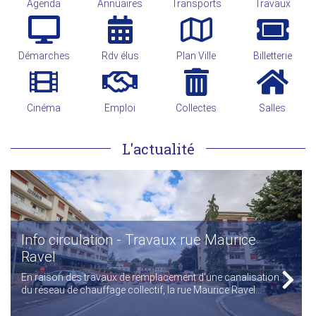
Agenda
Annuaires
Transports
Travaux
Démarches
Rdv élus
Plan Ville
Billetterie
Cinéma
Emploi
Collectes
Salles
L'actualité
Info circulation - Travaux rue Maurice
Ravel
En raison des travaux de remplacement d'une canalisation
du réseau de chauffage collectif, la rue Maurice Ravel...