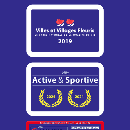
Dans le cadre de son programme d’entretien, la DiRIF
engage des travaux de réhabilitation de la bretelle 8b de la
RN12...
Adaptation des horaires du Bureau de
Poste
Afin de s’adapter à la baisse de fréquentation durant la
période estivale, les horaires d’ouverture du bureau de
poste...