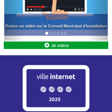
Retour sur l'inauguration de la nouvelle halle de
marché
Opération Tranquillité Absence : partez en
vacances l’esprit serein !
de vidéos
Vous vous absentez pendant les vacances d’été ? La
Police municipale peut assurer une surveillance régulière...
Info travaux – RN12 / Montigny-le-
Bretonneux