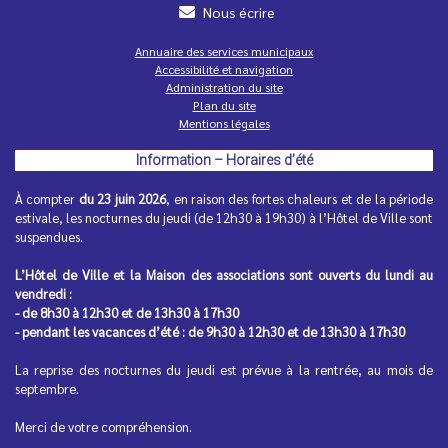
Nous écrire
Annuaire des services municipaux
Accessibilité et navigation
Administration du site
Horaires d'été de vos commerces de
Plan du site
proximité
Mentions légales
Pour un été serein, pensez à vérifier les dates d'ouverture
Information – Horaires d’été
de vos commerces...
À compter
du 23 juin 2026
, en raison des fortes chaleurs et de la période
estivale, les nocturnes du jeudi (de 12h30 à 19h30) à l’Hôtel de Ville sont
suspendues.
L’Hôtel de Ville et la Maison des associations sont ouverts du lundi au
vendredi :
- de 8h30 à 12h30 et de 13h30 à 17h30
- pendant les vacances d’été : de 9h30 à 12h30 et de 13h30 à 17h30
Spectacle de fin d'année des animateurs
La reprise des nocturnes du jeudi est prévue à la rentrée, au mois de
de l'Accueil de loisirs
septembre.
Mercredi 1er juillet 2026, plus de 400 enfants ont été
émerveillés au Théâtre de la Grange par une représentation
Merci de votre compréhension.
proposée...