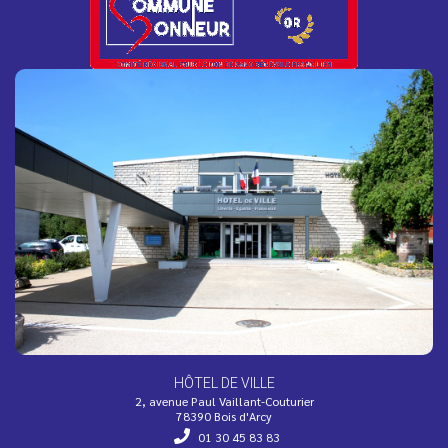
La résidence Bois Soleil devient une "Oasis
Solidaire" !
Face aux fortes chaleurs, l’EHPAD Bois Soleil s’engage
dans le dispositif national Oasis Solidaire et ouvre ses
portes...
Inscription à la 3e édition de la Color Run
Petits, grands, jeunes ou moins jeunes, vous aimez la
convivialité, le fun et les couleurs ?
HÔTEL DE VILLE
2, avenue Paul Vaillant-Couturier
78390 Bois d'Arcy
01 30 45 83 83