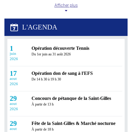
Afficher plus
Révisez tout l'été avec Réussir en Ligne !
Profitez des vacances pour consolider vos
connaissances ou prendre de l'avance grâce à Réussir en
1
Opération découverte Tennis
Ligne...
juin
Du 1er juin au 31 août 2026
2026
17
Opération don de sang à l'EFS
aout
De 14 h 30 à 19 h 30
2026
29
Concours de pétanque de la Saint-Gilles
aout
À partir de 13 h
Prêt à décrocher votre BAFA ? Les
2026
inscriptions sont ouvertes !
29
Fête de la Saint-Gilles & Marché nocturne
Vous avez effectué votre stage pratique BAFA (Brevet
aout
d’Aptitude aux Fonctions d’Animateur) ?...
À partir de 18 h