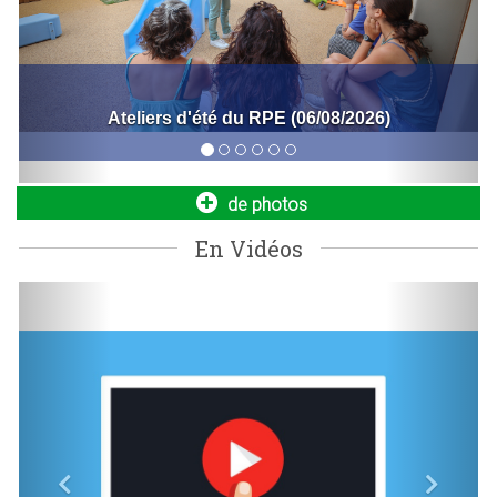
Nouvelle navette seniors : simplifiez vos
déplacements dès le 1er septembre !
Bal de la fête nationale (06/07/2026)
La Ville met en place un nouveau service de transport dédié
aux seniors de 64 ans et plus, aux personnes à mobilité
réduite...
de photos
En Vidéos
Previous
Next
Bornes de recharge pour véhicules
électriques
Engagée dans la transition écologique et le développement
des mobilités durables, la Ville poursuit le déploiement...